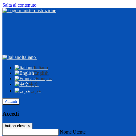
Salta al contenuto
Italiano
Italiano
English
Français
中文
عربى
Accedi
Accedi
button close
×
Nome Utente