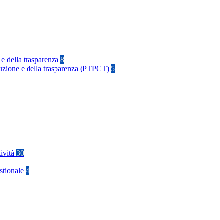
 e della trasparenza
8
rruzione e della trasparenza (PTPCT)
5
tività
30
stionale
4