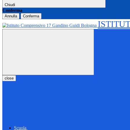
Chiudi
Conferma
Annulla
Conferma
ISTITU
close
Scuola