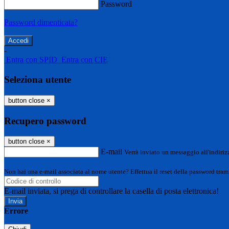
Password
Password dimenticata?
-
Entra con SPID
Entra con CIE
Seleziona utente
button close
×
Recupero password
button close
×
E-mail
Verrà inviato un messaggio all'indirizz
Non hai una e-mail associata al nome utente? Effettua il reset della password tram
E-mail inviata, si prega di controllare la casella di posta elettronica!
Errore