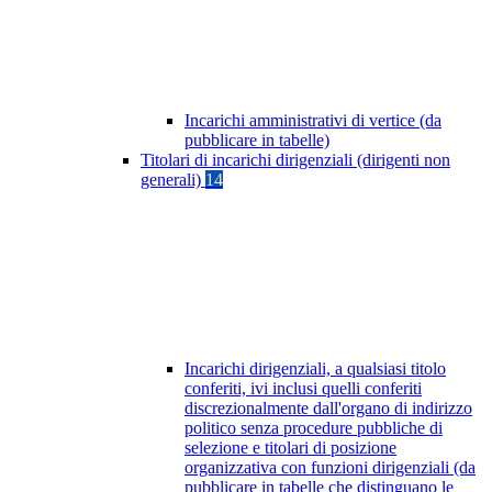
Incarichi amministrativi di vertice (da
pubblicare in tabelle)
Titolari di incarichi dirigenziali (dirigenti non
generali)
14
Incarichi dirigenziali, a qualsiasi titolo
conferiti, ivi inclusi quelli conferiti
discrezionalmente dall'organo di indirizzo
politico senza procedure pubbliche di
selezione e titolari di posizione
organizzativa con funzioni dirigenziali (da
pubblicare in tabelle che distinguano le