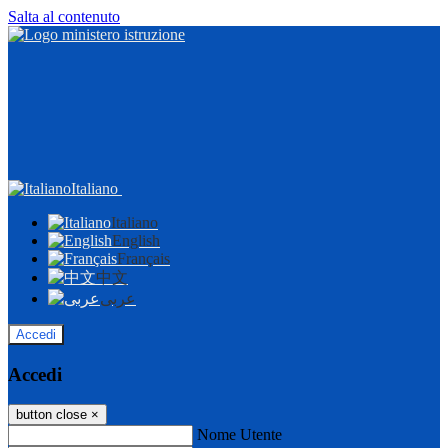
Salta al contenuto
Italiano
Italiano
English
Français
中文
عربى
Accedi
Accedi
button close
×
Nome Utente