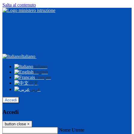
Salta al contenuto
Italiano
Italiano
English
Français
中文
عربى
Accedi
Accedi
button close
×
Nome Utente