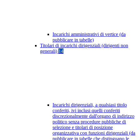
Incarichi amministrativi di vertice (da
pubblicare in tabelle)
Titolari di incarichi dirigenziali (dirigenti non
generali)
14
Incarichi dirigenziali, a qualsiasi titolo
conferiti, ivi inclusi quelli conferiti
discrezionalmente dall'organo di indirizzo
politico senza procedure pubbliche di
selezione e titolari di posizione
organizzativa con funzioni dirigenziali (da
pubblicare in tabelle che distinguano le