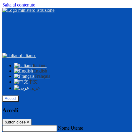
Salta al contenuto
Italiano
Italiano
English
Français
中文
عربى
Accedi
Accedi
button close
×
Nome Utente