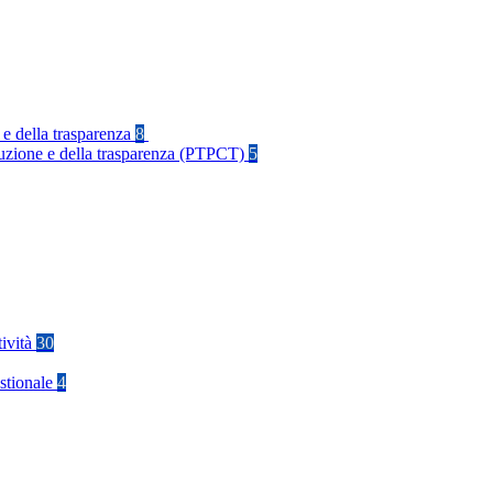
 e della trasparenza
8
rruzione e della trasparenza (PTPCT)
5
tività
30
stionale
4