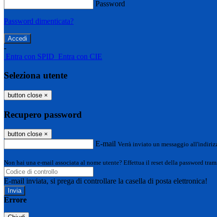
Password
Password dimenticata?
-
Entra con SPID
Entra con CIE
Seleziona utente
button close
×
Recupero password
button close
×
E-mail
Verrà inviato un messaggio all'indirizz
Non hai una e-mail associata al nome utente? Effettua il reset della password tram
E-mail inviata, si prega di controllare la casella di posta elettronica!
Errore