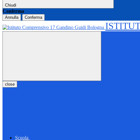
Chiudi
Conferma
Annulla
Conferma
ISTITU
close
Scuola