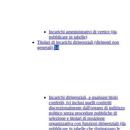
Incarichi amministrativi di vertice (da
pubblicare in tabelle)
Titolari di incarichi dirigenziali (dirigenti non
generali)
14
Incarichi dirigenziali, a qualsiasi titolo
conferiti, ivi inclusi quelli conferiti
discrezionalmente dall'organo di indirizzo
politico senza procedure pubbliche di
selezione e titolari di posizione
organizzativa con funzioni dirigenziali (da
pubblicare in tabelle che distinguano le