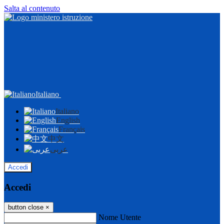
Salta al contenuto
Italiano
Italiano
English
Français
中文
عربى
Accedi
Accedi
button close
×
Nome Utente