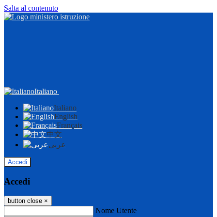
Salta al contenuto
Italiano
Italiano
English
Français
中文
عربى
Accedi
Accedi
button close
×
Nome Utente