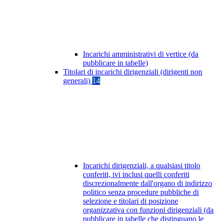
Incarichi amministrativi di vertice (da
pubblicare in tabelle)
Titolari di incarichi dirigenziali (dirigenti non
generali)
14
Incarichi dirigenziali, a qualsiasi titolo
conferiti, ivi inclusi quelli conferiti
discrezionalmente dall'organo di indirizzo
politico senza procedure pubbliche di
selezione e titolari di posizione
organizzativa con funzioni dirigenziali (da
pubblicare in tabelle che distinguano le