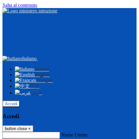
Salta al contenuto
Italiano
Italiano
English
Français
中文
عربى
Accedi
Accedi
button close
×
Nome Utente