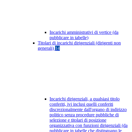
Incarichi amministrativi di vertice (da
pubblicare in tabelle)
Titolari di incarichi dirigenziali (dirigenti non
generali)
14
Incarichi dirigenziali, a qualsiasi titolo
conferiti, ivi inclusi quelli conferiti
discrezionalmente dall'organo di indirizzo
politico senza procedure pubbliche di
selezione e titolari di posizione
organizzativa con funzioni dirigenziali (da
pubblicare in tabelle che distinguano le