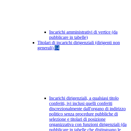
Incarichi amministrativi di vertice (da
pubblicare in tabelle)
Titolari di incarichi dirigenziali (dirigenti non
generali)
14
Incarichi dirigenziali, a qualsiasi titolo
conferiti, ivi inclusi quelli conferiti
discrezionalmente dall'organo di indirizzo
politico senza procedure pubbliche di
selezione e titolari di posizione
organizzativa con funzioni dirigenziali (da
pubblicare in tabelle che distinguano le