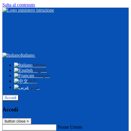
Salta al contenuto
Italiano
Italiano
English
Français
中文
عربى
Accedi
Accedi
button close
×
Nome Utente