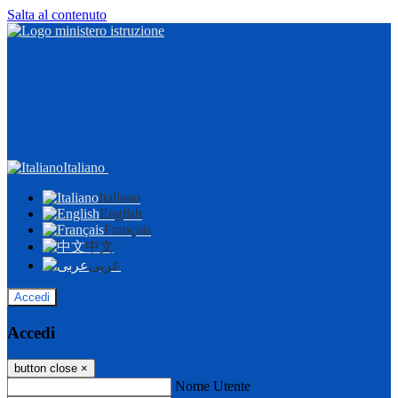
Salta al contenuto
Italiano
Italiano
English
Français
中文
عربى
Accedi
Accedi
button close
×
Nome Utente