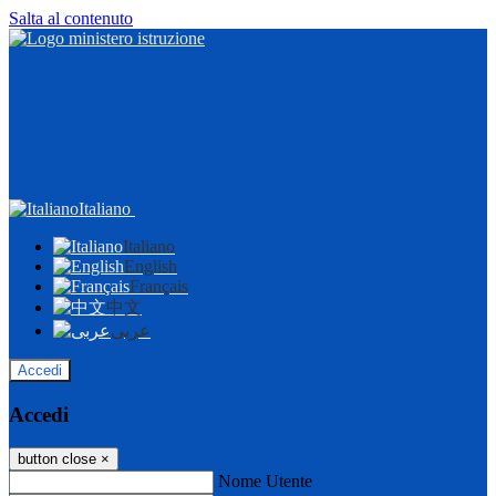
Salta al contenuto
Italiano
Italiano
English
Français
中文
عربى
Accedi
Accedi
button close
×
Nome Utente