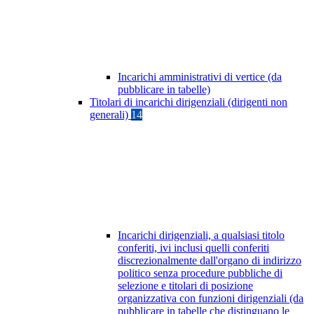
Incarichi amministrativi di vertice (da
pubblicare in tabelle)
Titolari di incarichi dirigenziali (dirigenti non
generali)
14
Incarichi dirigenziali, a qualsiasi titolo
conferiti, ivi inclusi quelli conferiti
discrezionalmente dall'organo di indirizzo
politico senza procedure pubbliche di
selezione e titolari di posizione
organizzativa con funzioni dirigenziali (da
pubblicare in tabelle che distinguano le