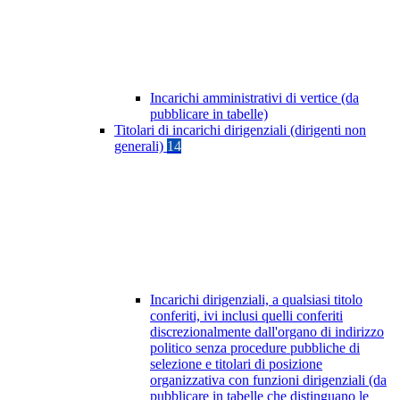
Incarichi amministrativi di vertice (da
pubblicare in tabelle)
Titolari di incarichi dirigenziali (dirigenti non
generali)
14
Incarichi dirigenziali, a qualsiasi titolo
conferiti, ivi inclusi quelli conferiti
discrezionalmente dall'organo di indirizzo
politico senza procedure pubbliche di
selezione e titolari di posizione
organizzativa con funzioni dirigenziali (da
pubblicare in tabelle che distinguano le