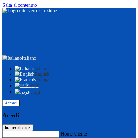
Salta al contenuto
Italiano
Italiano
English
Français
中文
عربى
Accedi
Accedi
button close
×
Nome Utente