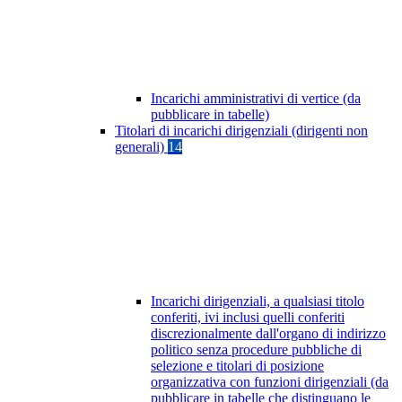
Incarichi amministrativi di vertice (da
pubblicare in tabelle)
Titolari di incarichi dirigenziali (dirigenti non
generali)
14
Incarichi dirigenziali, a qualsiasi titolo
conferiti, ivi inclusi quelli conferiti
discrezionalmente dall'organo di indirizzo
politico senza procedure pubbliche di
selezione e titolari di posizione
organizzativa con funzioni dirigenziali (da
pubblicare in tabelle che distinguano le