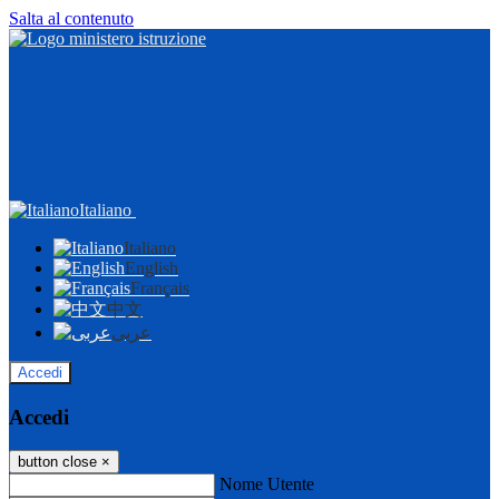
Salta al contenuto
Italiano
Italiano
English
Français
中文
عربى
Accedi
Accedi
button close
×
Nome Utente