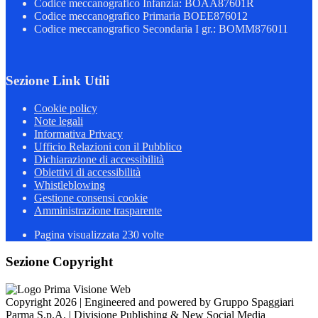
Codice meccanografico Infanzia: BOAA87601R
Codice meccanografico Primaria BOEE876012
Codice meccanografico Secondaria I gr.: BOMM876011
Sezione Link Utili
Cookie policy
Note legali
Informativa Privacy
Ufficio Relazioni con il Pubblico
Dichiarazione di accessibilità
Obiettivi di accessibilità
Whistleblowing
Gestione consensi cookie
Amministrazione trasparente
Pagina visualizzata
230
volte
Sezione Copyright
Copyright 2026 | Engineered and powered by Gruppo Spaggiari
Parma S.p.A. | Divisione Publishing & New Social Media