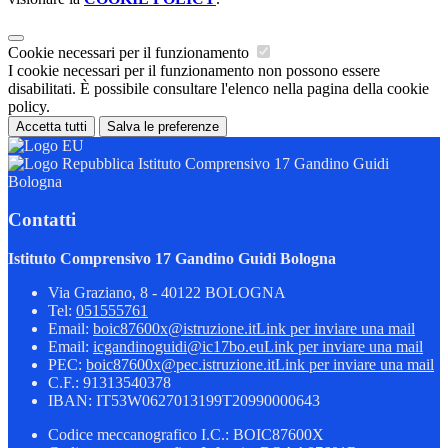
Cookie necessari per il funzionamento
I cookie necessari per il funzionamento non possono essere
disabilitati. È possibile consultare l'elenco nella pagina della cookie
policy.
Accetta tutti
Salva le preferenze
Istituto Comprensivo 17 Gandino Guidi
Bologna
Contatti
Istituto Comprensivo 17 Gandino Guidi Bologna
Via Graziano, 8 - 40122 BOLOGNA
Tel:
051555761
Email:
boic87600x@istruzione.it
Link per inviare una mail
Email:
icgandinoguidi@ic17bo.eu
Link per inviare una mail
PEC:
boic87600x@pec.istruzione.it
Link per inviare una mail
C.F.: 91313540378
IBAN: IT53W0627013199T20990000643
Codice meccanografico I.C.: BOIC87600X