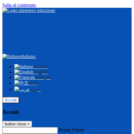
Salta al contenuto
Italiano
Italiano
English
Français
中文
عربى
Accedi
Accedi
button close
×
Nome Utente