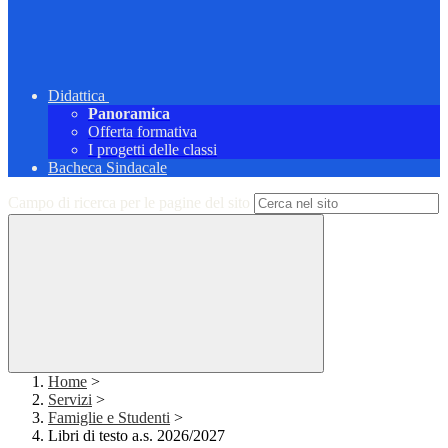
Didattica
Panoramica
Offerta formativa
I progetti delle classi
Bacheca Sindacale
Campo di ricerca per le pagine del sito
Home
>
Servizi
>
Famiglie e Studenti
>
Libri di testo a.s. 2026/2027