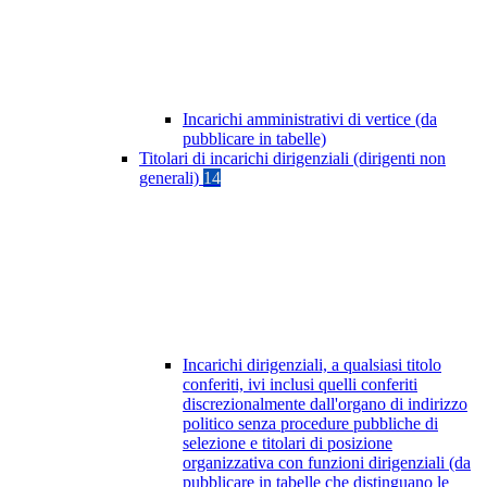
Incarichi amministrativi di vertice (da
pubblicare in tabelle)
Titolari di incarichi dirigenziali (dirigenti non
generali)
14
Incarichi dirigenziali, a qualsiasi titolo
conferiti, ivi inclusi quelli conferiti
discrezionalmente dall'organo di indirizzo
politico senza procedure pubbliche di
selezione e titolari di posizione
organizzativa con funzioni dirigenziali (da
pubblicare in tabelle che distinguano le