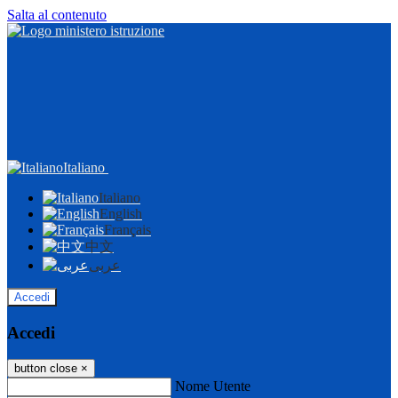
Salta al contenuto
Italiano
Italiano
English
Français
中文
عربى
Accedi
Accedi
button close
×
Nome Utente