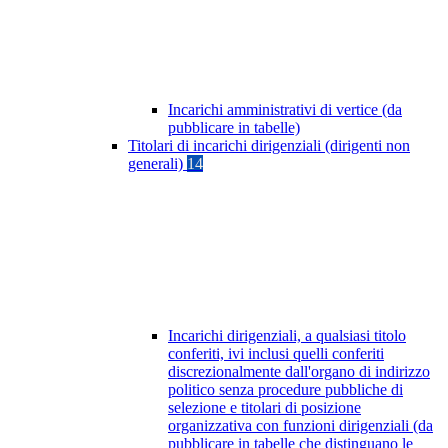
Incarichi amministrativi di vertice (da
pubblicare in tabelle)
Titolari di incarichi dirigenziali (dirigenti non
generali)
14
Incarichi dirigenziali, a qualsiasi titolo
conferiti, ivi inclusi quelli conferiti
discrezionalmente dall'organo di indirizzo
politico senza procedure pubbliche di
selezione e titolari di posizione
organizzativa con funzioni dirigenziali (da
pubblicare in tabelle che distinguano le