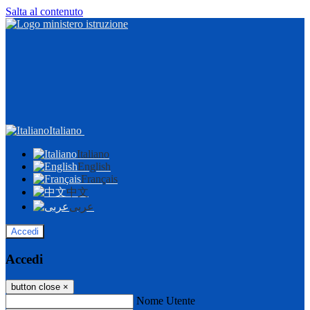
Salta al contenuto
Italiano
Italiano
English
Français
中文
عربى
Accedi
Accedi
button close
×
Nome Utente