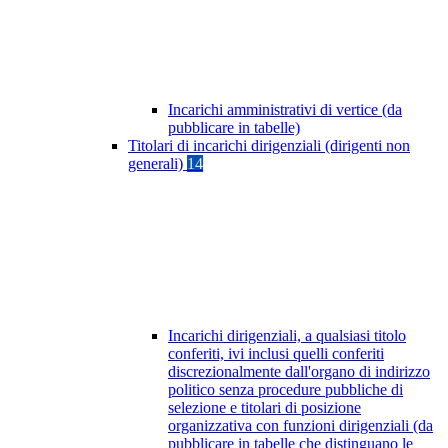
Incarichi amministrativi di vertice (da
pubblicare in tabelle)
Titolari di incarichi dirigenziali (dirigenti non
generali)
14
Incarichi dirigenziali, a qualsiasi titolo
conferiti, ivi inclusi quelli conferiti
discrezionalmente dall'organo di indirizzo
politico senza procedure pubbliche di
selezione e titolari di posizione
organizzativa con funzioni dirigenziali (da
pubblicare in tabelle che distinguano le