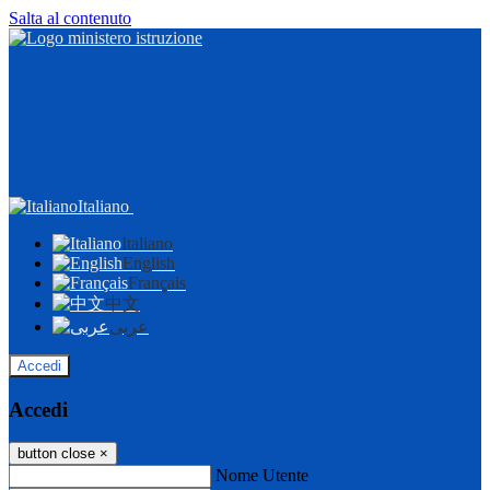
Salta al contenuto
Italiano
Italiano
English
Français
中文
عربى
Accedi
Accedi
button close
×
Nome Utente