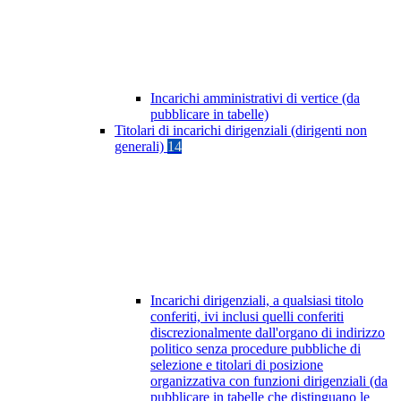
Incarichi amministrativi di vertice (da
pubblicare in tabelle)
Titolari di incarichi dirigenziali (dirigenti non
generali)
14
Incarichi dirigenziali, a qualsiasi titolo
conferiti, ivi inclusi quelli conferiti
discrezionalmente dall'organo di indirizzo
politico senza procedure pubbliche di
selezione e titolari di posizione
organizzativa con funzioni dirigenziali (da
pubblicare in tabelle che distinguano le