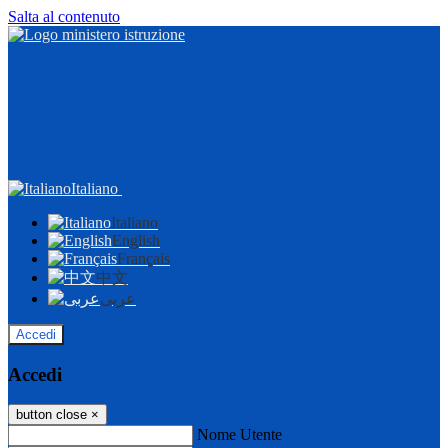
Salta al contenuto
Italiano
Italiano
English
Français
中文
عربى
Accedi
Accedi
button close
×
Nome Utente