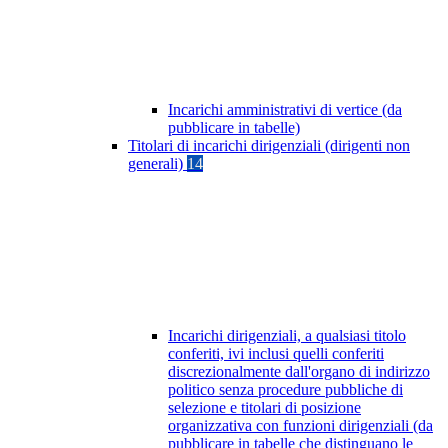
Incarichi amministrativi di vertice (da
pubblicare in tabelle)
Titolari di incarichi dirigenziali (dirigenti non
generali)
14
Incarichi dirigenziali, a qualsiasi titolo
conferiti, ivi inclusi quelli conferiti
discrezionalmente dall'organo di indirizzo
politico senza procedure pubbliche di
selezione e titolari di posizione
organizzativa con funzioni dirigenziali (da
pubblicare in tabelle che distinguano le