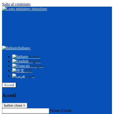
Salta al contenuto
Italiano
Italiano
English
Français
中文
عربى
Accedi
Accedi
button close
×
Nome Utente