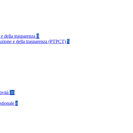
 e della trasparenza
8
rruzione e della trasparenza (PTPCT)
5
tività
30
stionale
4