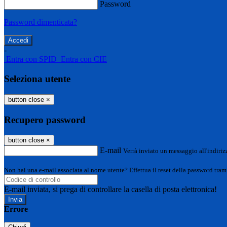
Password
Password dimenticata?
-
Entra con SPID
Entra con CIE
Seleziona utente
button close
×
Recupero password
button close
×
E-mail
Verrà inviato un messaggio all'indirizz
Non hai una e-mail associata al nome utente? Effettua il reset della password tram
E-mail inviata, si prega di controllare la casella di posta elettronica!
Errore