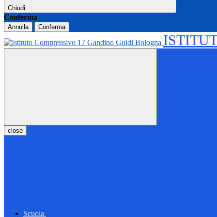
Chiudi
Conferma
Annulla
Conferma
ISTITU
close
Scuola