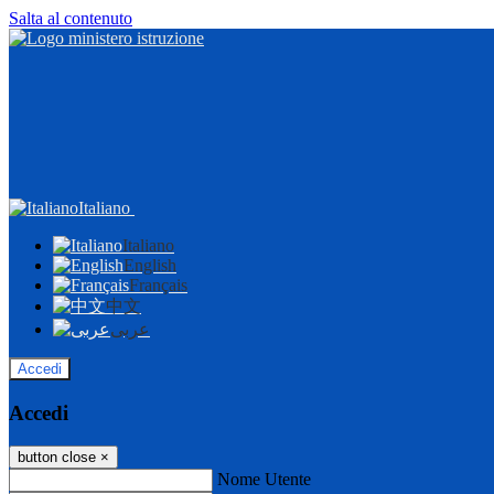
Salta al contenuto
Italiano
Italiano
English
Français
中文
عربى
Accedi
Accedi
button close
×
Nome Utente